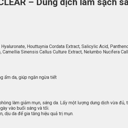
AR – Dung dịch làm sạch sâ
Hyaluronate, Houttuynia Cordata Extract, Salicylic Acid, Panthen
go, Camellia Sinensis Callus Culture Extract, Nelumbo Nucifera Ca
g ẩm da, giúp ngăn ngừa tiết
phòng làm giảm mụn, sáng da. Lấy một lượng dung dịch vừa đủ, t
gày vào buổi sáng và tối.
 dịu da để gia tăng hiệu quả trị mụn.