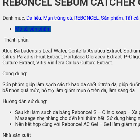
REBONCEL SEBUM CATCHER CLE
Danh mục:
Da liễu
,
Mụn trứng cá
,
REBONCEL
,
Sản phẩm
,
Tất cả
Mô tả sản phẩm
Thành phần:
Aloe Barbadensis Leaf Water, Centella Asiatica Extract, Sodium 
Citrus Paradisi Fruit Extract, Portulaca Oleracea Extract, P-Oli
Culture Extract, Vitis Vinifera Callus Culture Extract.
Công dụng:
Sản phẩm giúp làm sạch các tế bào da chết ở trên da, giúp dưỡn
bã nhờn quá mức, hỗ trợ làm giảm mụn ở trên da, làm sáng da.
Hướng dẫn sử dụng:
Sau khi làm sạch da bằng Reboncel S – Clinic soap – Xà 
Massage nhẹ nhàng cho đến khi thấm hết. Sử dụng hàng n
Nên kết hợp cùng với Reboncel AC Gel – Gel làm giảm mụn,
Nhà sản xuất