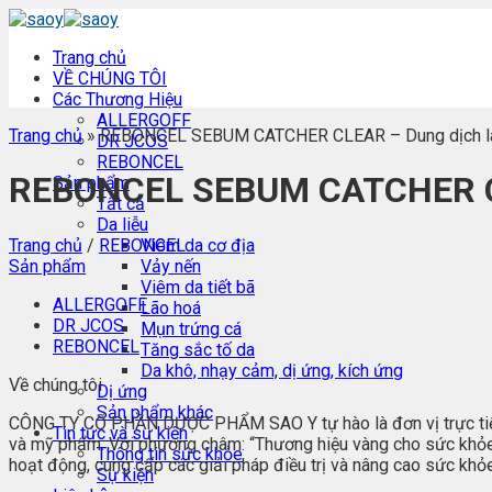
Skip
to
Trang chủ
content
VỀ CHÚNG TÔI
Các Thương Hiệu
ALLERGOFF
Trang chủ
»
REBONCEL SEBUM CATCHER CLEAR – Dung dịch là
DR JCOS
REBONCEL
REBONCEL SEBUM CATCHER CLE
Sản phẩm
Tất cả
Da liễu
Trang chủ
/
REBONCEL
Viêm da cơ địa
Sản phẩm
Vảy nến
Viêm da tiết bã
ALLERGOFF
Lão hoá
DR JCOS
Mụn trứng cá
REBONCEL
Tăng sắc tố da
Da khô, nhạy cảm, dị ứng, kích ứng
Về chúng tôi
Dị ứng
Sản phẩm khác
CÔNG TY CỔ PHẦN DƯỢC PHẨM SAO Y tự hào là đơn vị trực tiếp
Tin tức và sự kiện
và mỹ phẩm. Với phương châm: “Thương hiệu vàng cho sức khỏe”,
Thông tin sức khỏe
hoạt động, cung cấp các giải pháp điều trị và nâng cao sức k
Sự kiện