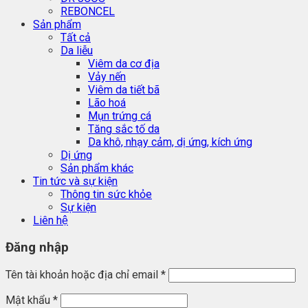
REBONCEL
Sản phẩm
Tất cả
Da liễu
Viêm da cơ địa
Vảy nến
Viêm da tiết bã
Lão hoá
Mụn trứng cá
Tăng sắc tố da
Da khô, nhạy cảm, dị ứng, kích ứng
Dị ứng
Sản phẩm khác
Tin tức và sự kiện
Thông tin sức khỏe
Sự kiện
Liên hệ
Đăng nhập
Tên tài khoản hoặc địa chỉ email
*
Mật khẩu
*