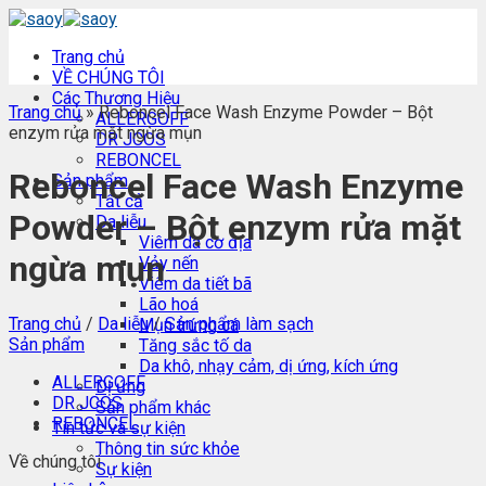
Skip
to
Trang chủ
content
VỀ CHÚNG TÔI
Các Thương Hiệu
Trang chủ
»
Reboncel Face Wash Enzyme Powder – Bột
ALLERGOFF
enzym rửa mặt ngừa mụn
DR JCOS
REBONCEL
Reboncel Face Wash Enzyme
Sản phẩm
Tất cả
Powder – Bột enzym rửa mặt
Da liễu
Viêm da cơ địa
ngừa mụn
Vảy nến
Viêm da tiết bã
Lão hoá
Trang chủ
/
Da liễu
/
Sản phẩm làm sạch
Mụn trứng cá
Sản phẩm
Tăng sắc tố da
Da khô, nhạy cảm, dị ứng, kích ứng
ALLERGOFF
Dị ứng
DR JCOS
Sản phẩm khác
REBONCEL
Tin tức và sự kiện
Thông tin sức khỏe
Về chúng tôi
Sự kiện