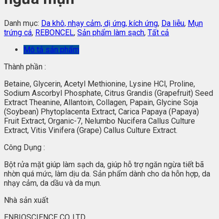
Danh mục:
Da khô, nhạy cảm, dị ứng, kích ứng
,
Da liễu
,
Mụn
trứng cá
,
REBONCEL
,
Sản phẩm làm sạch
,
Tất cả
Mô tả sản phẩm
Thành phần :
Betaine, Glycerin, Acetyl Methionine, Lysine HCl, Proline,
Sodium Ascorbyl Phosphate, Citrus Grandis (Grapefruit) Seed
Extract Theanine, Allantoin, Collagen, Papain, Glycine Soja
(Soybean) Phytoplacenta Extract, Carica Papaya (Papaya)
Fruit Extract, Organic-7, Nelumbo Nucifera Callus Culture
Extract, Vitis Vinifera (Grape) Callus Culture Extract.
Công Dụng :
Bột rửa mặt giúp làm sạch da, giúp hỗ trợ ngăn ngừa tiết bã
nhờn quá mức, làm dịu da. Sản phẩm dành cho da hỗn hợp, da
nhạy cảm, da dầu và da mụn.
Nhà sản xuất
ENBIOSCIENCE CO.,LTD