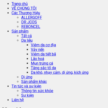
Trang chủ
VỀ CHÚNG TÔI
Các Thương Hiệu
ALLERGOFF
DR JCOS
REBONCEL
Sản phẩm
Tất cả
Da liễu
Viêm da cơ địa
Vảy nến
Viêm da tiết bã
Lão hoá
Mụn trứng cá
Tăng sắc tố da
Da khô, nhạy cảm, dị ứng, kích ứng
Dị ứng
Sản phẩm khác
Tin tức và sự kiện
Thông tin sức khỏe
Sự kiện
Liên hệ