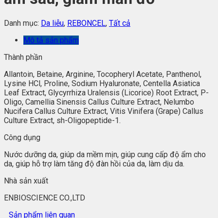
Danh mục:
Da liễu
,
REBONCEL
,
Tất cả
Mô tả sản phẩm
Thành phần
Allantoin, Betaine, Arginine, Tocopheryl Acetate, Panthenol,
Lysine HCl, Proline, Sodium Hyaluronate, Centella Asiatica
Leaf Extract, Glycyrrhiza Uralensis (Licorice) Root Extract, P-
Oligo, Camellia Sinensis Callus Culture Extract, Nelumbo
Nucifera Callus Culture Extract, Vitis Vinifera (Grape) Callus
Culture Extract, sh-Oligopeptide-1.
Công dụng
Nước dưỡng da, giúp da mềm mịn, giúp cung cấp độ ẩm cho
da, giúp hỗ trợ làm tăng độ đàn hồi của da, làm dịu da.
Nhà sản xuất
ENBIOSCIENCE CO.,LTD
Sản phẩm liên quan