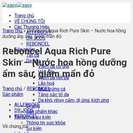
Skip
to
Trang chủ
content
VỀ CHÚNG TÔI
Các Thương Hiệu
Trang chủ
»
Reboncel Aqua Rich Pure Skin – Nước hoa hồng
ALLERGOFF
dưỡng ẩm sâu, giảm mẩn đỏ
DR JCOS
REBONCEL
Reboncel Aqua Rich Pure
Sản phẩm
Tất cả
Skin – Nước hoa hồng dưỡng
Da liễu
Viêm da cơ địa
ẩm sâu, giảm mẩn đỏ
Vảy nến
Viêm da tiết bã
Lão hoá
Trang chủ
/
REBONCEL
Mụn trứng cá
Sản phẩm
Tăng sắc tố da
Da khô, nhạy cảm, dị ứng, kích ứng
ALLERGOFF
Dị ứng
DR JCOS
Sản phẩm khác
REBONCEL
Tin tức và sự kiện
Thông tin sức khỏe
Về chúng tôi
Sự kiện