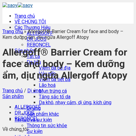
Skip
to
Trang chủ
content
VỀ CHÚNG TÔI
Các Thương Hiệu
Trang chủ
»
Allergoff® Barrier Cream for face and body –
ALLERGOFF
Kem dưỡng ẩm, dịu ngứa Allergoff Atopy
DR JCOS
REBONCEL
Allergoff® Barrier Cream for
Sản phẩm
Tất cả
face and body – Kem dưỡng
Da liễu
Viêm da cơ địa
ẩm, dịu ngứa Allergoff Atopy
Vảy nến
Viêm da tiết bã
Lão hoá
Trang chủ
/
Dị ứng
Mụn trứng cá
Sản phẩm
Tăng sắc tố da
Da khô, nhạy cảm, dị ứng, kích ứng
ALLERGOFF
Dị ứng
DR JCOS
Sản phẩm khác
REBONCEL
Tin tức và sự kiện
Thông tin sức khỏe
Về chúng tôi
Sự kiện