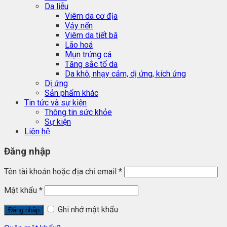
Da liễu
Viêm da cơ địa
Vảy nến
Viêm da tiết bã
Lão hoá
Mụn trứng cá
Tăng sắc tố da
Da khô, nhạy cảm, dị ứng, kích ứng
Dị ứng
Sản phẩm khác
Tin tức và sự kiện
Thông tin sức khỏe
Sự kiện
Liên hệ
Đăng nhập
Tên tài khoản hoặc địa chỉ email
*
Mật khẩu
*
Ghi nhớ mật khẩu
Đăng nhập