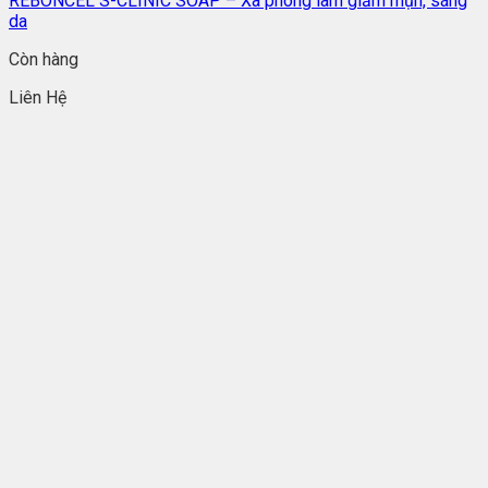
REBONCEL S-CLINIC SOAP – Xà phòng làm giảm mụn, sáng
da
Còn hàng
Liên Hệ