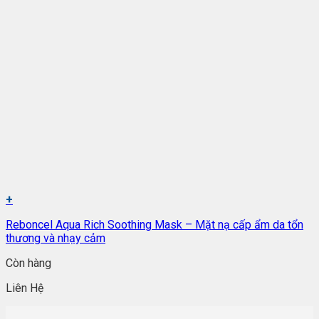
+
Reboncel Aqua Rich Soothing Mask – Mặt nạ cấp ẩm da tổn
thương và nhạy cảm
Còn hàng
Liên Hệ