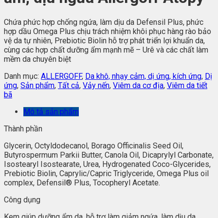
Chứa phức hợp chống ngứa, làm dịu da Defensil Plus, phức
hợp dầu Omega Plus chịu trách nhiệm khôi phục hàng rào bảo
vệ da tự nhiên, Prebiotic Biolin hỗ trợ phát triển lợi khuẩn da,
cùng các hợp chất dưỡng ẩm mạnh mẽ – Urê và các chất làm
mềm da chuyên biệt
Danh mục:
ALLERGOFF
,
Da khô, nhạy cảm, dị ứng, kích ứng
,
Dị
ứng
,
Sản phẩm
,
Tất cả
,
Vảy nến
,
Viêm da cơ địa
,
Viêm da tiết
bã
Mô tả sản phẩm
Thành phần
Glycerin, Octyldodecanol, Borago Officinalis Seed Oil,
Butyrospermum Parkii Butter, Canola Oil, Dicaprylyl Carbonate,
Isostearyl Isostearate, Urea, Hydrogenated Coco-Glycerides,
Prebiotic Biolin, Caprylic/Capric Triglyceride, Omega Plus oil
complex, Defensil® Plus, Tocopheryl Acetate.
Công dụng
Kem giúp dưỡng ẩm da, hỗ trợ làm giảm ngứa, làm dịu da,